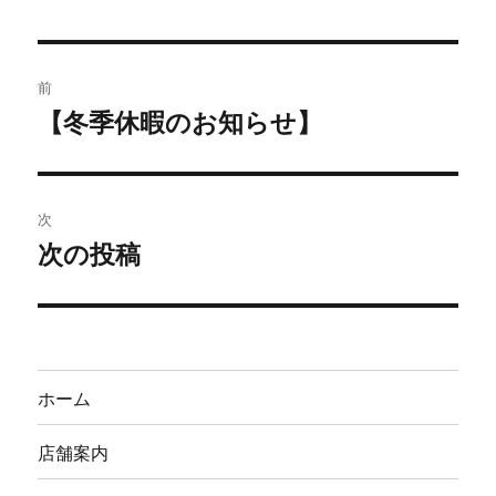
者
日:
投
前
稿
【冬季休暇のお知らせ】
過
去
ナ
の
ビ
投
次
稿:
ゲ
次の投稿
次
の
ー
投
シ
稿:
ョ
ホーム
ン
店舗案内