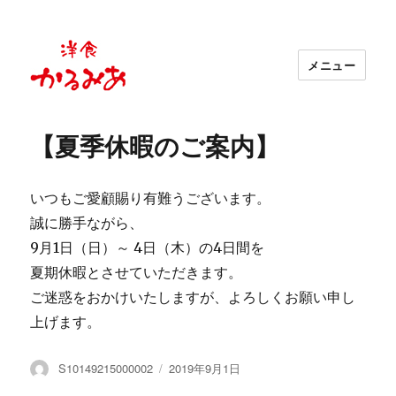
メニュー
京都・祇園の洋食レストラン 洋食かる
みあ
【夏季休暇のご案内】
いつもご愛顧賜り有難うございます。
誠に勝手ながら、
9月1日（日）～ 4日（木）の4日間を
夏期休暇とさせていただきます。
ご迷惑をおかけいたしますが、よろしくお願い申し
上げます。
投
投
S10149215000002
2019年9月1日
稿
稿