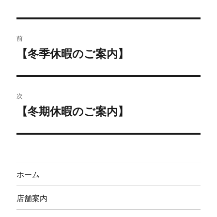
者
日:
投
前
稿
【冬季休暇のご案内】
過
去
ナ
の
ビ
投
次
稿:
ゲ
【冬期休暇のご案内】
次
の
ー
投
シ
稿:
ョ
ホーム
ン
店舗案内